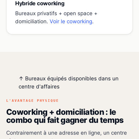
Hybride coworking
Bureaux privatifs + open space +
domiciliation.
Voir le coworking
.
↑ Bureaux équipés disponibles dans un
🪑
img/centre-bureaux-equipes.jpg
centre d'affaires
Bureaux équipés disponibles dans un centre
d'affaires
L'AVANTAGE PHYSIQUE
Coworking + domiciliation : le
combo qui fait gagner du temps
Contrairement à une adresse en ligne, un centre